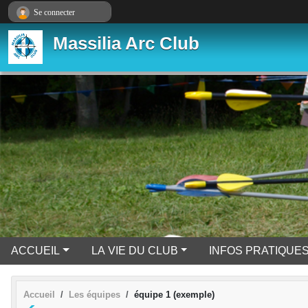
Panneau de gestion des cookies
Se connecter
Massilia Arc Club
ACCUEIL
LA VIE DU CLUB
INFOS PRATIQUE
Accueil
Les équipes
équipe 1 (exemple)