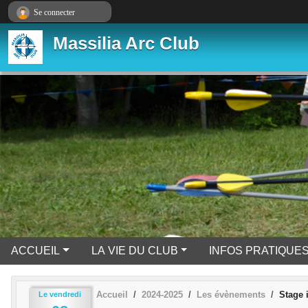
Panneau de gestion des cookies
Se connecter
Massilia Arc Club
ACCUEIL
LA VIE DU CLUB
INFOS PRATIQUE
Accueil
2024-2025
Les évènements
Stage i
Le
vendredi