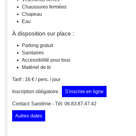
Chaussures fermées
Chapeau
Eau
À disposition sur place :
Parking gratuit
Sanitaires
Accessibilité pour tous
Matériel de tir
Tarif : 16 € / pers. / jour
Inscription obligatoire :
S'inscrire en ligne
Contact: Sandrine - Tél: 06.83.87.47.42
Autres dates