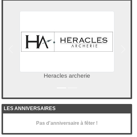
Précedent
Suivan
Sportsregions.fr
LES ANNIVERSAIRES
Pas d'anniversaire à fêter !