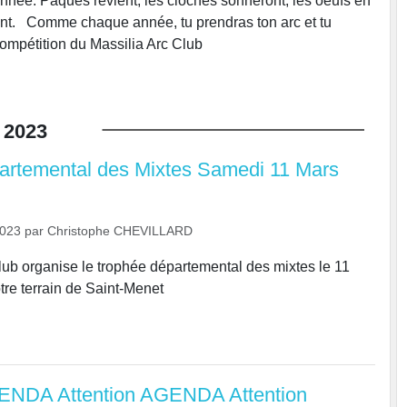
ée: Pâques revient, les cloches sonneront, les oeufs en
ent. Comme chaque année, tu prendras ton arc et tu
compétition du Massilia Arc Club
2023
artemental des Mixtes Samedi 11 Mars
2023
par
Christophe CHEVILLARD
lub organise le trophée départemental des mixtes le 11
re terrain de Saint-Menet
GENDA Attention AGENDA Attention