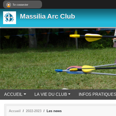
Panneau de gestion des cookies
Se connecter
Massilia Arc Club
ACCUEIL
LA VIE DU CLUB
INFOS PRATIQUE
Accueil
2022-2023
Les news