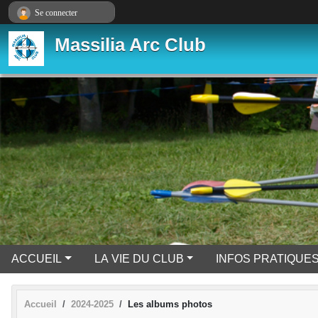
Panneau de gestion des cookies
Se connecter
Massilia Arc Club
ACCUEIL
LA VIE DU CLUB
INFOS PRATIQUE
Accueil
2024-2025
Les albums photos