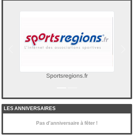
Précedent
Suivan
Heracles archerie
LES ANNIVERSAIRES
Pas d'anniversaire à fêter !