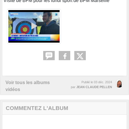
Visite de BFM pour les lundi sport de BFM Marseille
Voir tous les albums
Publié le
03 déc. 2024
par
JEAN CLAUDE PELLEN
vidéos
COMMENTEZ L'ALBUM