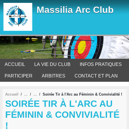
Panneau de gestion des cookies
Massilia Arc Club
ACCUEIL
LA VIE DU CLUB
INFOS PRATIQUES
PARTICIPER
ARBITRES
CONTACT ET PLAN
Accueil
Soirée Tir à l'Arc au Féminin & Convivialité !
SOIRÉE TIR À L'ARC AU
FÉMININ & CONVIVIALITÉ
!