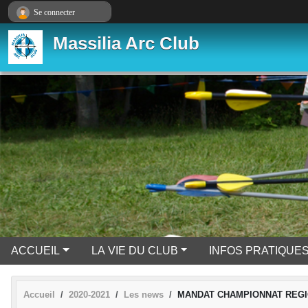
Panneau de gestion des cookies
Se connecter
Massilia Arc Club
ACCUEIL
LA VIE DU CLUB
INFOS PRATIQUE
Accueil
2020-2021
Les news
MANDAT CHAMPIONNAT REGIO