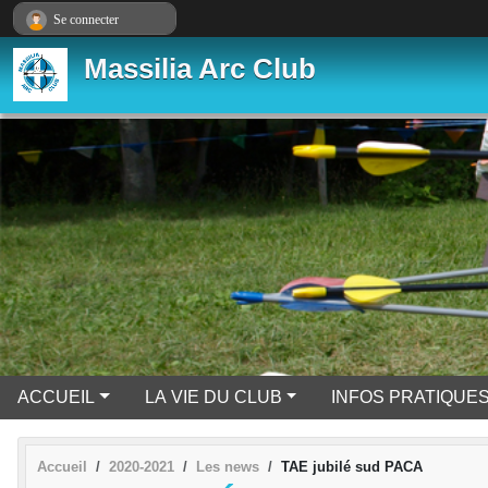
Panneau de gestion des cookies
Se connecter
Massilia Arc Club
ACCUEIL
LA VIE DU CLUB
INFOS PRATIQUE
Accueil
2020-2021
Les news
TAE jubilé sud PACA